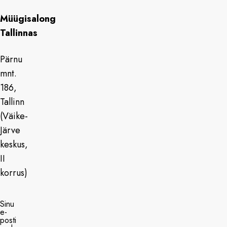
Müügisalong
Tallinnas
Pärnu
mnt.
186,
Tallinn
(Väike-
Järve
keskus,
II
korrus)
Sinu
e-
posti