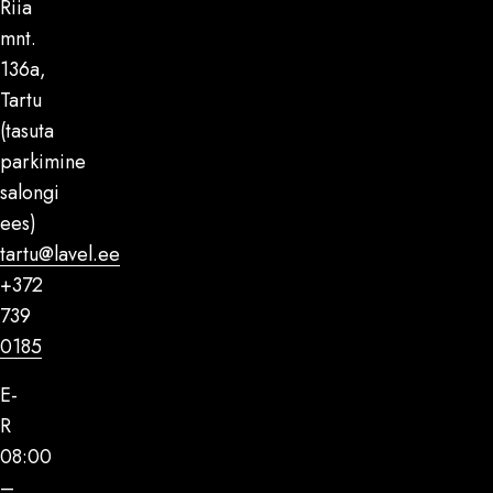
Riia
mnt.
136a,
Tartu
(tasuta
parkimine
salongi
ees)
tartu@lavel.ee
+372
739
0185
E-
R
08:00
–