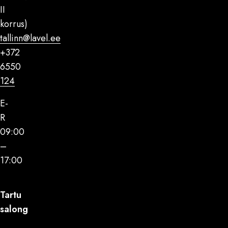
II
korrus)
tallinn@lavel.ee
+372
6550
124
E-
R
09:00
–
17:00
Tartu
salong