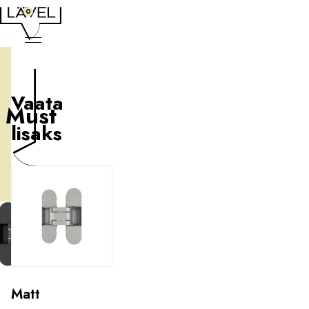
0
Vaata
Must
lisaks
Matt